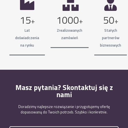
15
1000
50
+
+
+
Lat
Zrealizowanych
Stałych
doświadczenia
zamówień
partnerów
na rynku
biznesowych
Masz pytania? Skontaktuj się z
nami
Doradzimy najlepsze rozwiązanie i przygotujemy ofertę
dopasowaną do Twoich potrzeb. Szybko i konkretnie.