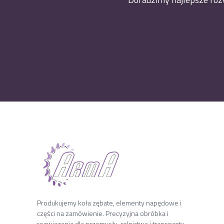
Produkujemy koła zębate, elementy napędowe i
części na zamówienie. Precyzyjna obróbka i
rozwiązania dla przemysłu, rolnictwa i transportu.