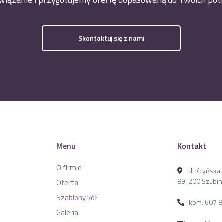
Skontaktuj się z nami
Menu
Kontakt
O firmie
ul. Kcyńsk
89-200 Szubin
Oferta
Szablony kół
kom. 607 
Galeria