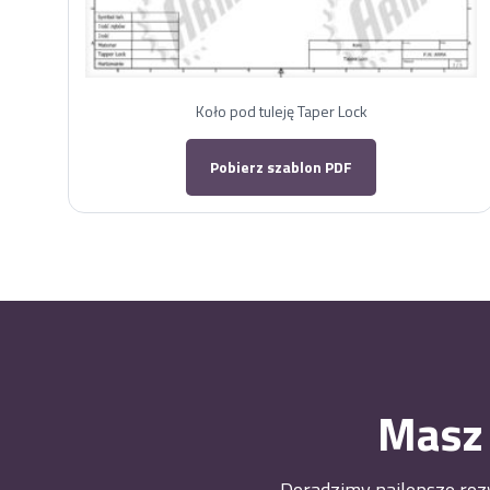
Koło pod tuleję Taper Lock
Pobierz szablon PDF
Masz 
Doradzimy najlepsze rozw