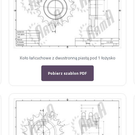
Koło łańcuchowe z dwustronną piastą pod 1 łożysko
Pobierz szablon PDF