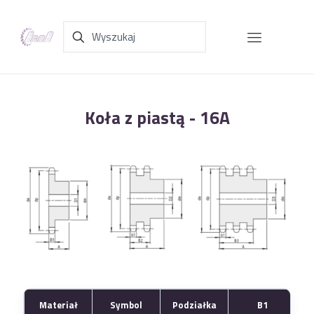
Koła z piastą - 16A
Materiał
Symbol
Podziałka
B1