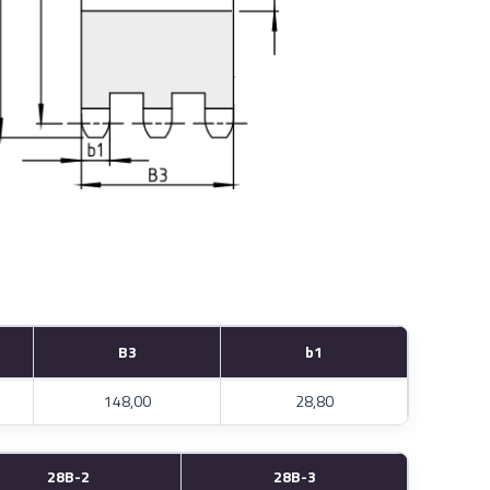
B3
b1
148,00
28,80
28B-2
28B-3