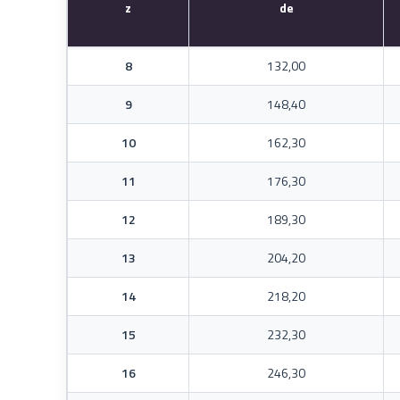
z
de
8
132,00
9
148,40
10
162,30
11
176,30
12
189,30
13
204,20
14
218,20
15
232,30
16
246,30