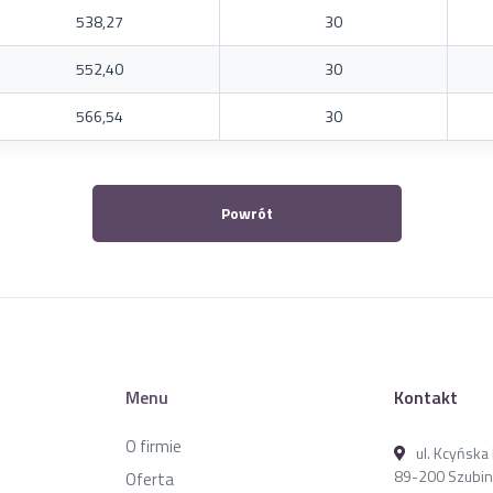
538,27
30
552,40
30
566,54
30
Powrót
Menu
Kontakt
O firmie
ul. Kcyńsk
89-200 Szubin
Oferta