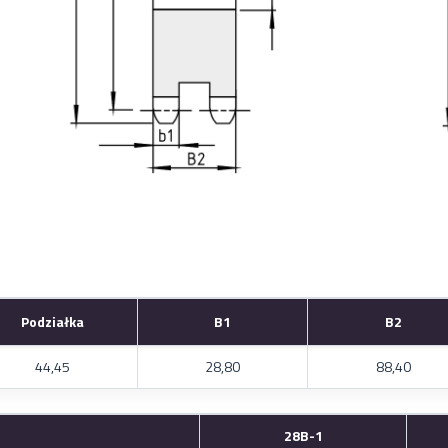
Podziałka
B1
B2
44,45
28,80
88,40
28B-1