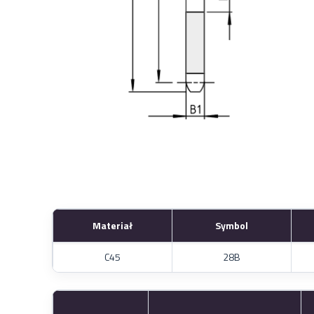
Materiał
Symbol
C45
28B