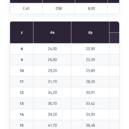
C45
05B
8,00
2,80
z
de
dp
dm
8
24,00
20,90
13
9
26,60
23,39
15
10
29,20
25,89
17
11
31,70
28,39
18
12
34,20
30,91
20
13
36,70
33,42
23
14
39,20
35,95
25
15
41,70
38,48
28