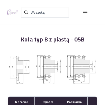
Koła typ B z piastą - 05B
Materiał
Symbol
Podziałka
B1