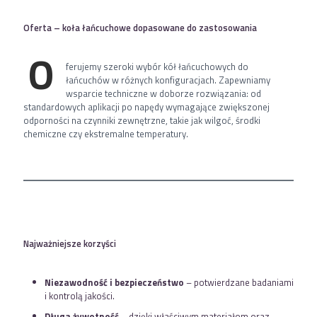
Oferta – koła łańcuchowe dopasowane do zastosowania
O
ferujemy szeroki wybór kół łańcuchowych do
łańcuchów w różnych konfiguracjach. Zapewniamy
wsparcie techniczne w doborze rozwiązania: od
standardowych aplikacji po napędy wymagające zwiększonej
odporności na czynniki zewnętrzne, takie jak wilgoć, środki
chemiczne czy ekstremalne temperatury.
Najważniejsze korzyści
Niezawodność i bezpieczeństwo
– potwierdzane badaniami
i kontrolą jakości.
Długa żywotność
– dzięki właściwym materiałom oraz