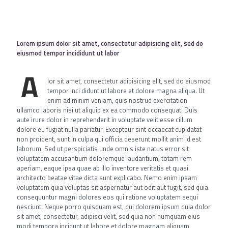
Lorem ipsum dolor sit amet, consectetur adipisicing elit, sed do
eiusmod tempor incididunt ut labor
A
lor sit amet, consectetur adipisicing elit, sed do eiusmod
tempor inci didunt ut labore et dolore magna aliqua. Ut
enim ad minim veniam, quis nostrud exercitation
ullamco laboris nisi ut aliquip ex ea commodo consequat. Duis
aute irure dolor in reprehenderit in voluptate velit esse cillum
dolore eu fugiat nulla pariatur. Excepteur sint occaecat cupidatat
non proident, sunt in culpa qui officia deserunt mollit anim id est
laborum. Sed ut perspiciatis unde omnis iste natus error sit
voluptatem accusantium doloremque laudantium, totam rem
aperiam, eaque ipsa quae ab illo inventore veritatis et quasi
architecto beatae vitae dicta sunt explicabo. Nemo enim ipsam
voluptatem quia voluptas sit aspernatur aut odit aut fugit, sed quia
consequuntur magni dolores eos qui ratione voluptatem sequi
nesciunt. Neque porro quisquam est, qui dolorem ipsum quia dolor
sit amet, consectetur, adipisci velit, sed quia non numquam eius
modi tempora incidunt ut labore et dolore magnam aliquam